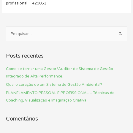
profissional__429051
P
e
s
q
Posts recentes
u
i
Como se tornar uma Gestor/Auditor de Sistema de Gestão
s
Integrado de Alta Performance.
a
Qual o coração de um Sistema de Gestão Ambiental?
r
PLANEJAMENTO PESSOAL E PROFISSIONAL – Técnicas de
p
Coaching, Visualização e Imaginação Criativa
o
r
Comentários
: