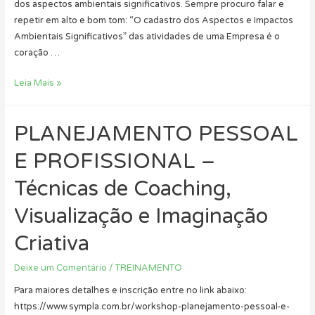
dos aspectos ambientais significativos. Sempre procuro falar e
repetir em alto e bom tom: “O cadastro dos Aspectos e Impactos
Ambientais Significativos” das atividades de uma Empresa é o
coração …
Qual
Leia Mais »
o
coração
PLANEJAMENTO PESSOAL
de
um
E PROFISSIONAL –
Sistema
de
Técnicas de Coaching,
Gestão
Visualização e Imaginação
Ambiental?
Criativa
Deixe um Comentário
/
TREINAMENTO
Para maiores detalhes e inscrição entre no link abaixo:
https://www.sympla.com.br/workshop-planejamento-pessoal-e-