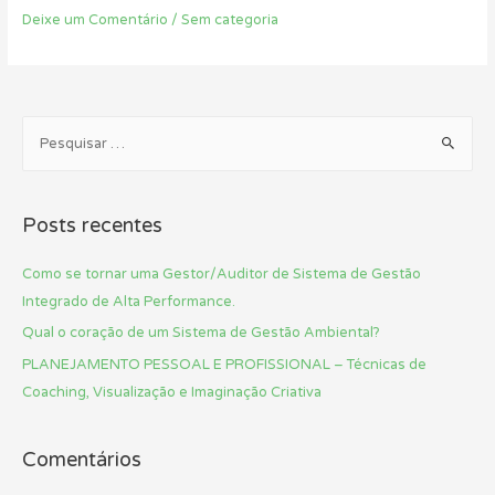
Deixe um Comentário
/
Sem categoria
P
e
s
q
Posts recentes
u
i
Como se tornar uma Gestor/Auditor de Sistema de Gestão
s
Integrado de Alta Performance.
a
Qual o coração de um Sistema de Gestão Ambiental?
r
PLANEJAMENTO PESSOAL E PROFISSIONAL – Técnicas de
p
Coaching, Visualização e Imaginação Criativa
o
r
Comentários
: